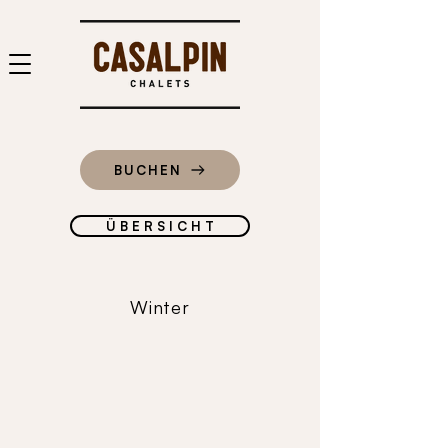
BUCHEN
Ü B E R S I C H T
Winter