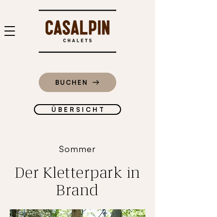
BUCHEN
Ü B E R S I C H T
Sommer
Der Kletterpark in
Brand