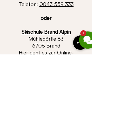
Telefon:
0043 559 333
oder
Skischule Brand Alpin
1
Mühledörfle 83
6708 Brand
Hier geht es zur Online-
Anmeldung
E-Mail:
info@skischulebrand.at
Telefon:
0043 664 5408405
Ü B E R S I C H T