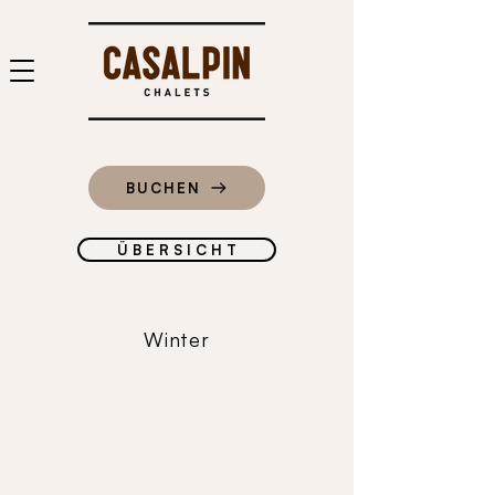
BUCHEN
Ü B E R S I C H T
Winter