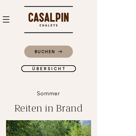
BUCHEN
Ü B E R S I C H T
Sommer
Reiten in Brand