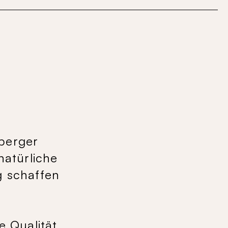
lberger
natürliche
g schaffen
e Qualität.