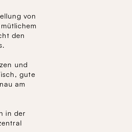
ellung von
emütlichem
cht den
s.
tzen und
isch, gute
enau am
h in der
entral