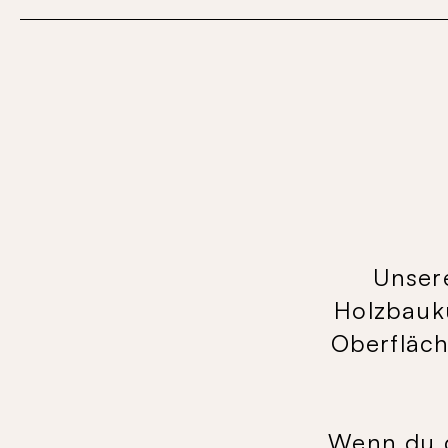
Unsere
Holzbauku
Oberfläch
Wenn du da