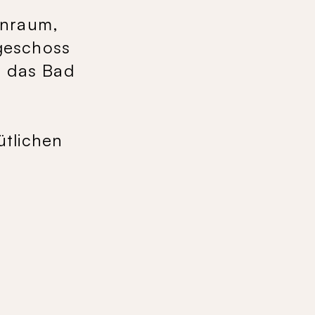
hnraum,
geschoss
e das Bad
ütlichen