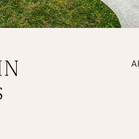
IN
A
​