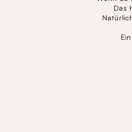
Das H
Natürlic
Ein