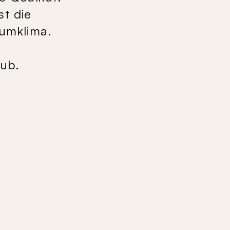
st die
aumklima.
aub.