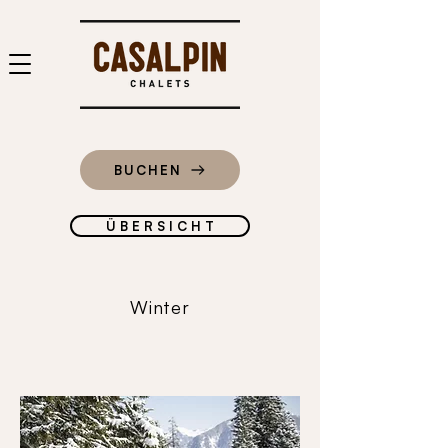
BUCHEN
Ü B E R S I C H T
Winter