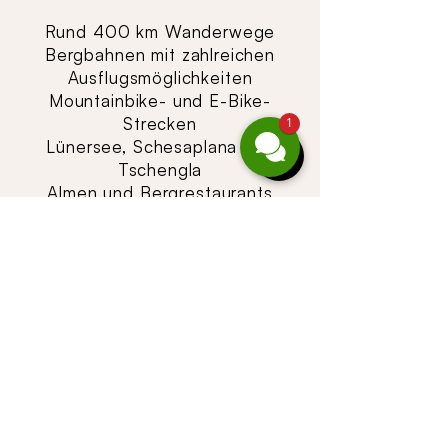
Rund 400 km Wanderwege
Bergbahnen mit zahlreichen
Ausflugsmöglichkeiten
Mountainbike- und E-Bike-
Strecken
1
Lünersee, Schesaplana und
Tschengla
Almen und Bergrestaurants
Familienfreundliche Erlebniswege
Angenehm kühle Bergluft auch im
Hochsommer