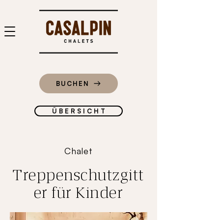
BUCHEN
Ü B E R S I C H T
Chalet
Treppenschutzgitt
er für Kinder