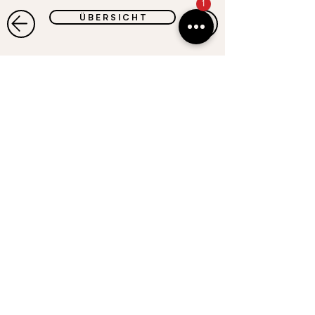
1
Ü B E R S I C H T
CASALPIN
GmbH
Gufer 67 . 6708 Brand
Österreich
Telefon:
+43 664 467 88 47
E-Mail:
servus@casalpin.com
​