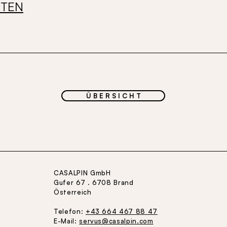
RTEN
Ü B E R S I C H T
CASALPIN
GmbH
Gufer 67 . 6708 Brand
Österreich
Telefon:
+43 664 467 88 47
E-Mail:
servus@casalpin.com
​