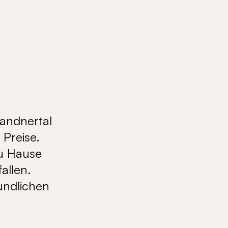
randnertal
 Preise.
zu Hause
allen.
undlichen