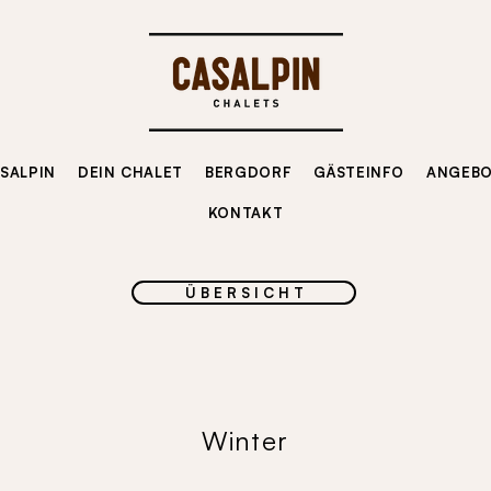
SALPIN
DEIN CHALET
BERGDORF
GÄSTEINFO
ANGEB
KONTAKT
Ü B E R S I C H T
Winter