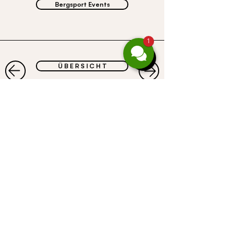
Bergsport Events
1
Ü B E R S I C H T
CASALPIN
GmbH
Gufer 67 . 6708 Brand
Österreich
Telefon:
+43 664 467 88 47
E-Mail:
servus@casalpin.com
​