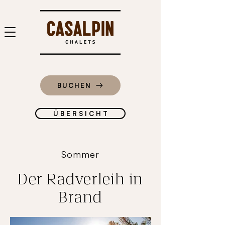
BUCHEN
Ü B E R S I C H T
Sommer
Der Radverleih in
Brand