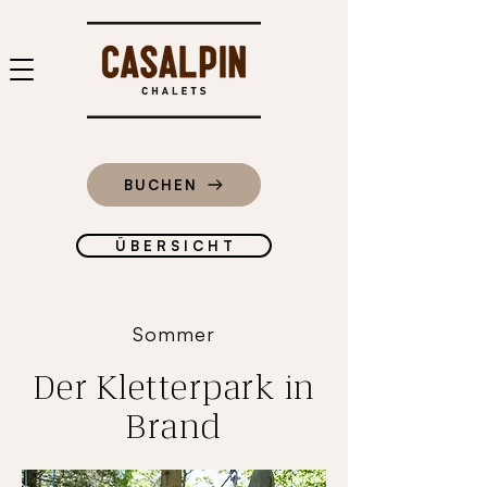
BUCHEN
Ü B E R S I C H T
Sommer
Der Kletterpark in
Brand