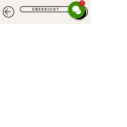
1
Ü B E R S I C H T
CASALPIN
GmbH
Gufer 67 . 6708 Brand
Österreich
Telefon:
+43 664 467 88 47
E-Mail:
servus@casalpin.com
​