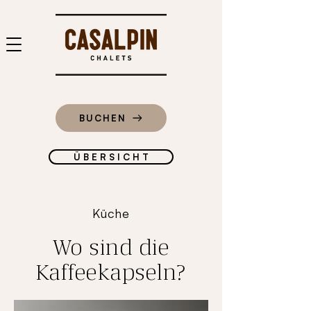
BUCHEN
Ü B E R S I C H T
Küche
Wo sind die
Kaffeekapseln?