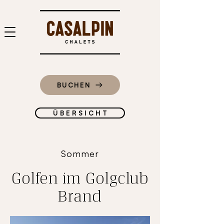
BUCHEN
Ü B E R S I C H T
Sommer
Golfen im Golgclub
Brand