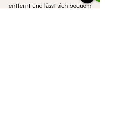
entfernt und lässt sich bequem
zu Fuß oder mit dem Fahrrad
erreichen. Perfekt für einen
entspannten Urlaubstag
zwischen Bergen und Fairways.
GOLFCLUB BRAND
Ü B E R S I C H T
CASALPIN
GmbH