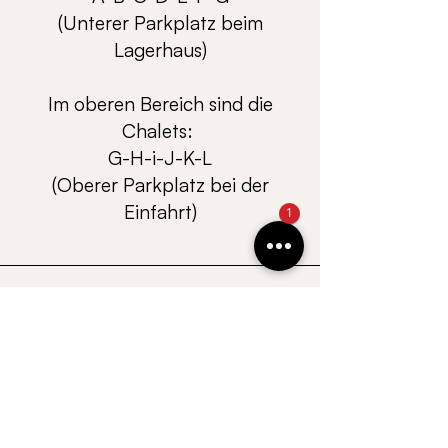
(Unterer Parkplatz beim
Lagerhaus)
Im oberen Bereich sind die
Chalets:
G-H-i-J-K-L
(Oberer Parkplatz bei der
Einfahrt)
1
Ü B E R S I C H T
©
CASALPIN
GmbH |
Gufer 67 | A-6708