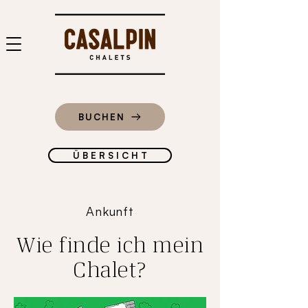
BUCHEN
Ü B E R S I C H T
Ankunft
Wie finde ich mein
Chalet?