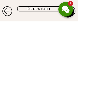
1
Ü B E R S I C H T
CASALPIN
GmbH
Gufer 67 . 6708 Brand
Österreich
Telefon:
+43 664 467 88 47
E-Mail:
servus@casalpin.com
​