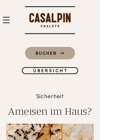
BUCHEN
Ü B E R S I C H T
Sicherheit
Ameisen im Haus?