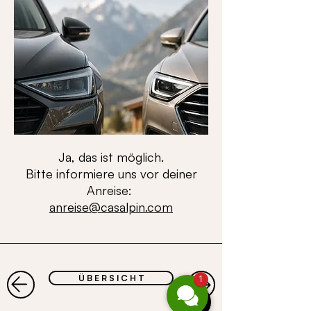
Ja, das ist möglich.
Bitte informiere uns vor deiner
Anreise:
anreise@casalpin.com
Ü B E R S I C H T
1