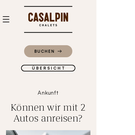
BUCHEN
Ü B E R S I C H T
Ankunft
Können wir mit 2
Autos anreisen?