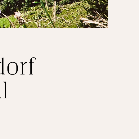
dorf
l