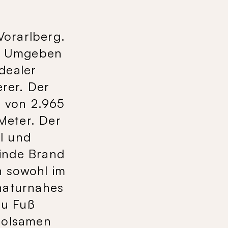
Vorarlberg.
es. Umgeben
dealer
rer. Der
e von 2.965
 Meter. Der
l und
einde Brand
n sowohl im
 naturnahes
zu Fuß
rholsamen