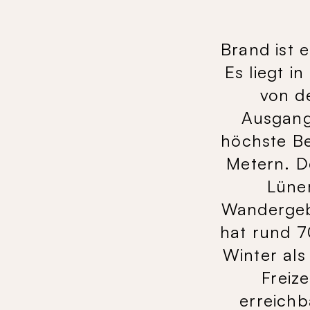
Brand ist 
Es liegt i
von d
Ausgang
höchste Be
Metern. De
Lüner
Wandergebi
hat rund 7
Winter als
Freiz
erreichb