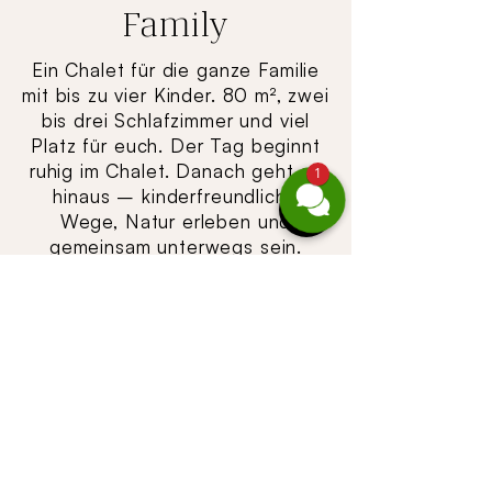
Family
Ein Chalet für die ganze Familie
mit bis zu vier Kinder. 80 m², zwei
bis drei Schlafzimmer und viel
Platz für euch. Der Tag beginnt
ruhig im Chalet. Danach geht es
1
hinaus – kinderfreundliche
Wege, Natur erleben und
gemeinsam unterwegs sein.
Zurück im Chalet findet jeder
seinen Platz. Die Kinder spielen,
die Eltern genießen die Ruhe.
Zeit für euch – und ein Preis,
der gut passt.
1 Nacht pro Person
ab € 70