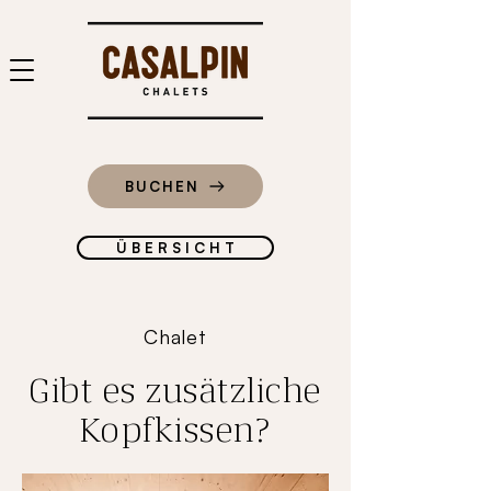
BUCHEN
Ü B E R S I C H T
Chalet
Gibt es zusätzliche
Kopfkissen?