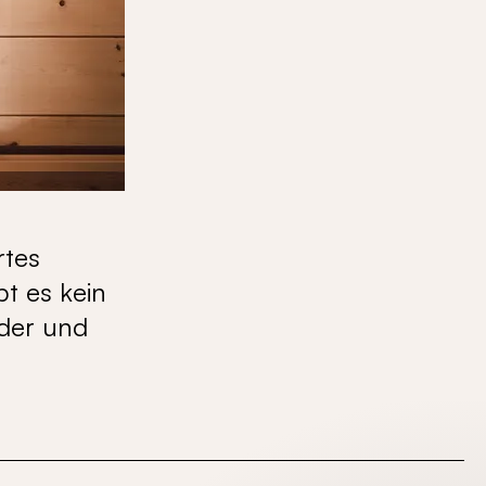
rtes
t es kein
nder und