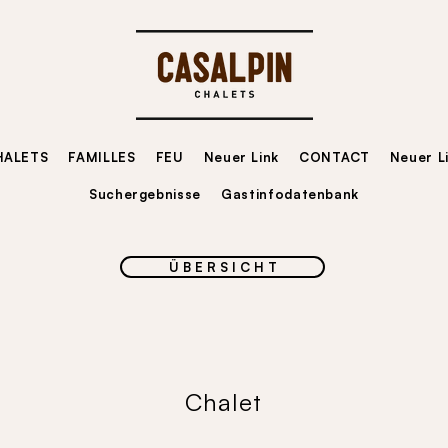
HALETS
FAMILLES
FEU
Neuer Link
CONTACT
Neuer L
Suchergebnisse
Gastinfodatenbank
Ü B E R S I C H T
Chalet