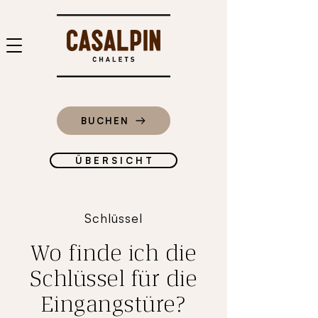
BUCHEN
Ü B E R S I C H T
Schlüssel
Wo finde ich die
Schlüssel für die
Eingangstüre?