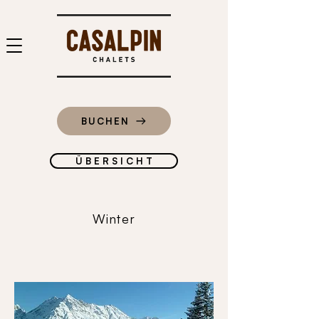
BUCHEN
Ü B E R S I C H T
Winter