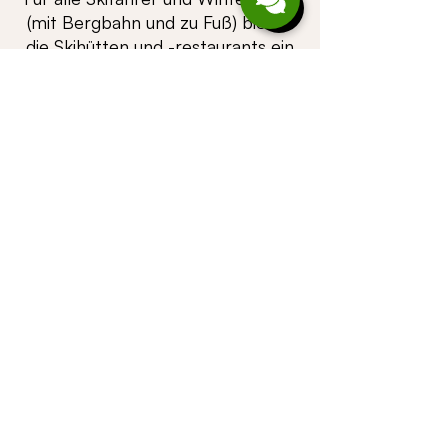
(mit Bergbahn und zu Fuß) bieten
die Skihütten und -restaurants ein
breites kulinarisches Spektrum von
traditioneller bis moderner Küche.
Gemütliches Ambiente und sehr
viel alpines Hüttenfeeling für einen
wohlverdienten Einkehrschwung
– auch zu Fuß.
Alle Skihütten im Brandnertal
Ü B E R S I C H T