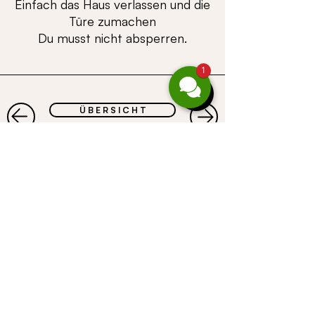
Einfach das Haus verlassen und die
Türe zumachen
Du musst nicht absperren.
1
Ü B E R S I C H T
©
CASALPIN
GmbH |
Gufer 67 | A-6708
Brand
| Telephone
+
43664 4678847
| e-mail
data
servus@casalpin.com
|
Imprint |
protection