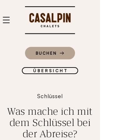
BUCHEN
Ü B E R S I C H T
Schlüssel
Was mache ich mit
dem Schlüssel bei
der Abreise?