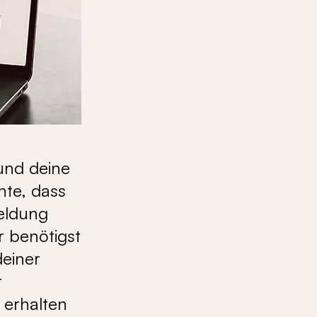
 und deine
hte, dass
eldung
r benötigst
einer
r
 erhalten