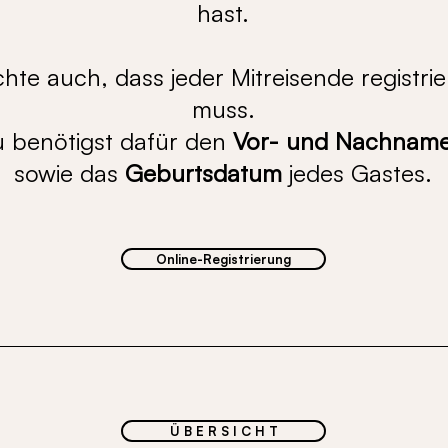
hast.
chte auch, dass jeder Mitreisende registri
muss.
 benötigst dafür den
Vor- und Nachnam
sowie das
Geburtsdatum
jedes Gastes.
Online-Registrierung
Ü B E R S I C H T