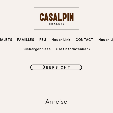
HALETS
FAMILLES
FEU
Neuer Link
CONTACT
Neuer L
Suchergebnisse
Gastinfodatenbank
Ü B E R S I C H T
Anreise