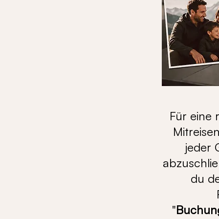
Für eine 
Mitreise
jeder 
abzuschlie
du de
"
Buchung