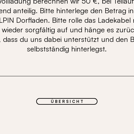
Vollladung berechnen wir 50 €, bei Teila
nd anteilig. Bitte hinterlege den Betrag i
PIN Dorfladen. Bitte rolle das Ladekabel
wieder sorgfältig auf und hänge es zurüc
 dass du uns dabei unterstützt und den 
selbstständig hinterlegst.
Ü B E R S I C H T