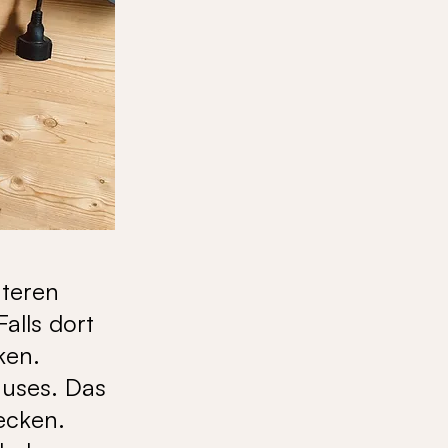
nteren
alls dort
ken.
auses. Das
ecken.