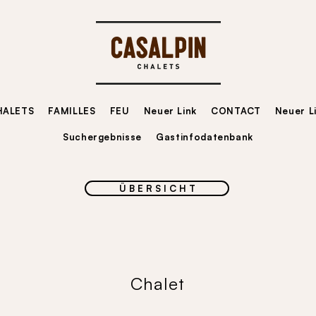
HALETS
FAMILLES
FEU
Neuer Link
CONTACT
Neuer L
Suchergebnisse
Gastinfodatenbank
Ü B E R S I C H T
Chalet