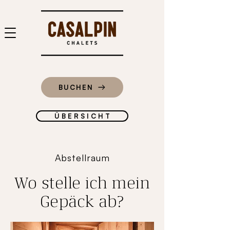
BUCHEN
Ü B E R S I C H T
Abstellraum
Wo stelle ich mein
Gepäck ab?