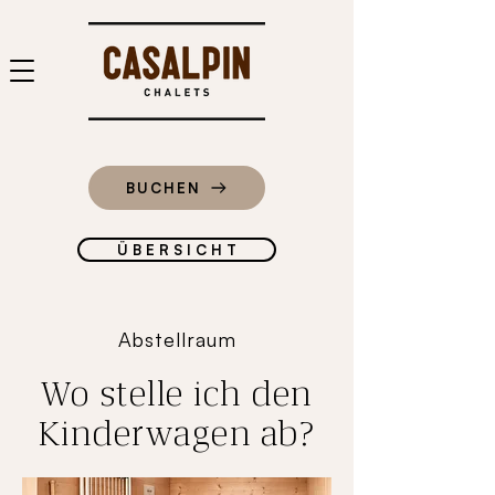
BUCHEN
Ü B E R S I C H T
Abstellraum
Wo stelle ich den
Kinderwagen ab?