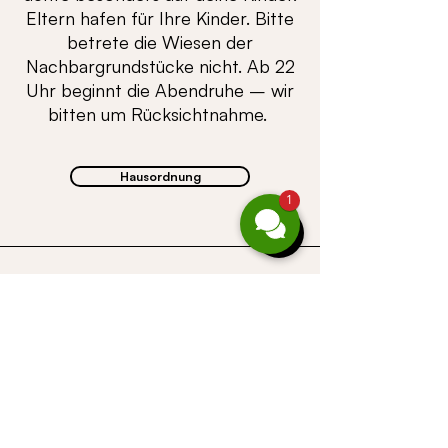
Eltern hafen für Ihre Kinder. Bitte
betrete die Wiesen der
Nachbargrundstücke nicht. Ab 22
Uhr beginnt die Abendruhe – wir
bitten um Rücksichtnahme.
Hausordnung
1
Ü B E R S I C H T
©
CASALPIN
GmbH |
Gufer 67 |
A-6708
Brand
| Téléphone