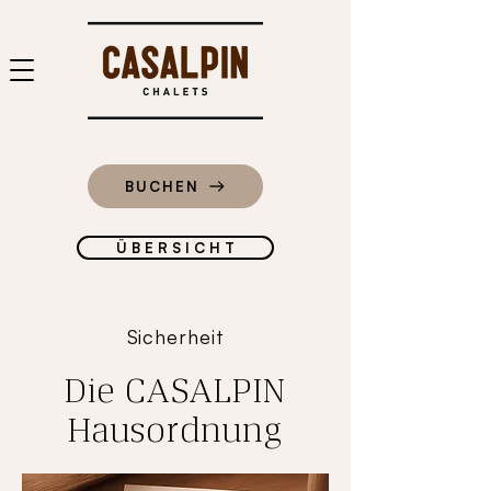
BUCHEN
Ü B E R S I C H T
Sicherheit
Die CASALPIN
Hausordnung