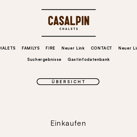
HALETS
FAMILYS
FIRE
Neuer Link
CONTACT
Neuer Li
Suchergebnisse
Gastinfodatenbank
Ü B E R S I C H T
Einkaufen