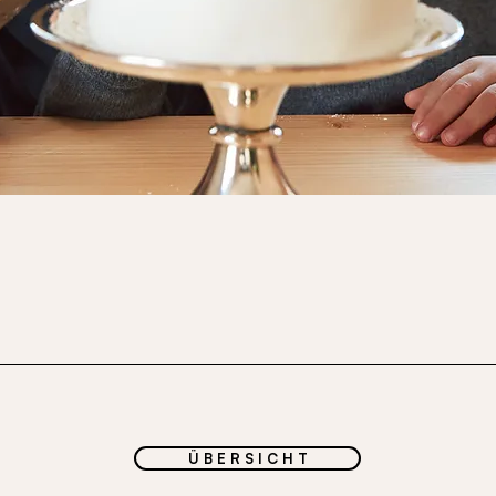
Ü B E R S I C H T