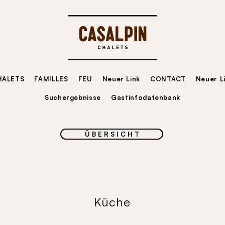
HALETS
FAMILLES
FEU
Neuer Link
CONTACT
Neuer L
Suchergebnisse
Gastinfodatenbank
Ü B E R S I C H T
Küche