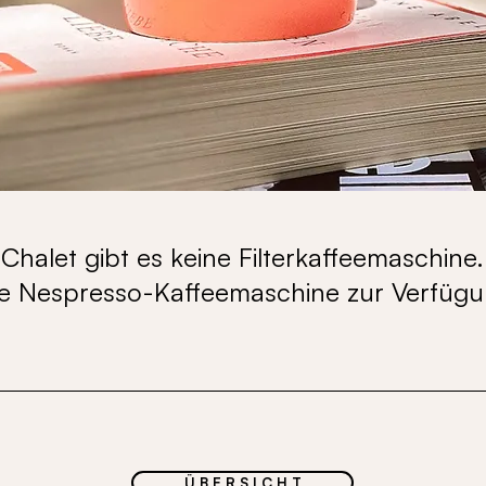
 Chalet gibt es keine Filterkaffeemaschine.
ne Nespresso-Kaffeemaschine zur Verfügu
Ü B E R S I C H T