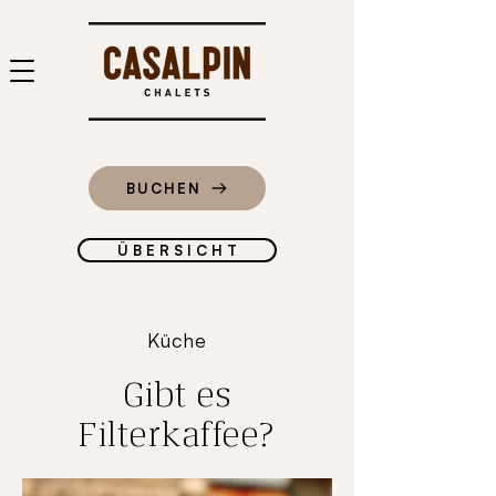
BUCHEN
Ü B E R S I C H T
Küche
Gibt es
Filterkaffee?