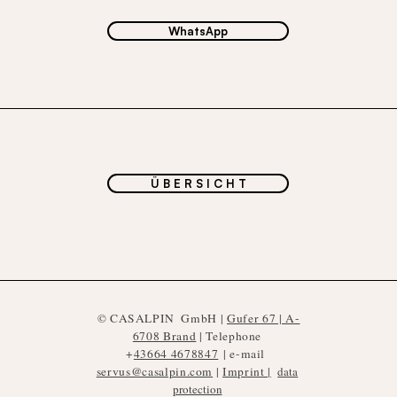
WhatsApp
Ü B E R S I C H T
©
CASALPIN
GmbH |
Gufer 67 | A-
6708 Brand
| Telephone
+
43664 4678847
| e-mail
servus@casalpin.com
|
Imprint |
data
protection