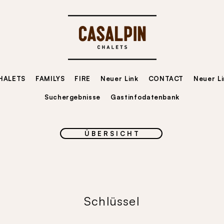
HALETS
FAMILYS
FIRE
Neuer Link
CONTACT
Neuer Li
Suchergebnisse
Gastinfodatenbank
Ü B E R S I C H T
Schlüssel