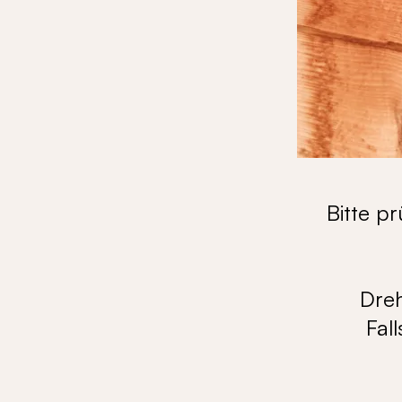
Bitte p
Dre
Fal