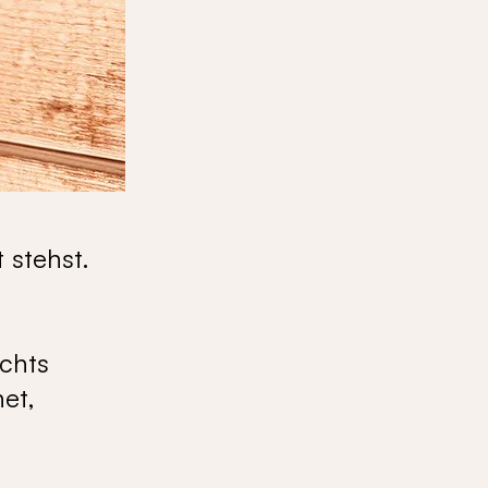
 stehst.
chts
net,