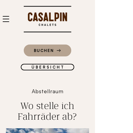
BUCHEN
Ü B E R S I C H T
Abstellraum
Wo stelle ich
Fahrräder ab?