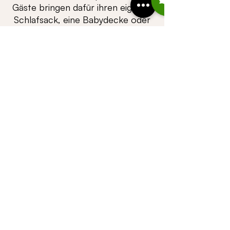
Gäste bringen dafür ihren eigenen
Schlafsack, eine Babydecke oder
ein Kopfkissen mit.
Ü B E R S I C H T
©
CASALPIN
GmbH |
Gufer 67 | A-6708
Brand
| Telephone
+
43664 4678847
| e-mail
data
servus@casalpin.com
|
Imprint |
protection