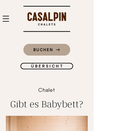
BUCHEN
Ü B E R S I C H T
Chalet
Gibt es Babybett?