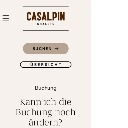
BUCHEN
Ü B E R S I C H T
Buchung
Kann ich die
Buchung noch
ändern?