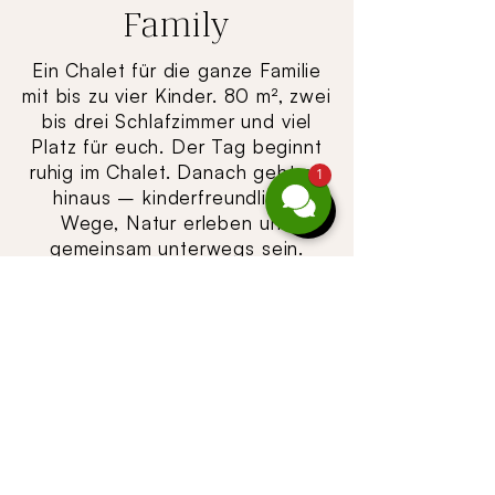
Family
Ein Chalet für die ganze Familie
mit bis zu vier Kinder. 80 m², zwei
bis drei Schlafzimmer und viel
Platz für euch. Der Tag beginnt
ruhig im Chalet. Danach geht es
1
hinaus – kinderfreundliche
Wege, Natur erleben und
gemeinsam unterwegs sein.
Zurück im Chalet findet jeder
seinen Platz. Die Kinder spielen,
die Eltern genießen die Ruhe.
Zeit für euch – und ein Preis,
der gut passt.
1 Nacht pro Person
ab € 70