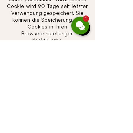
Cookie wird 90 Tage seit letzter
Verwendung gespeichert. Sie
1
können die Speicherung von
Cookies in Ihren
Browsereinstellungen
deaktivieren.
Die mögliche Bekanntgabe von z.
B. Namen, E-Mail-Adresse oder
einer Telefonnummer im Chat,
per Telefon oder per E-Mail
erfolgt freiwillig. Diese
personenbezogenen Daten
werden nach 90 Tagen gelöscht.
Die Rechtsgrundlage für das
Setzen des Cookies ist Art. 6
Abs. 1 lit. a DSGVO, § 25 Abs. 1
TTDSG auf Basis Ihrer