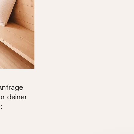
 Anfrage
or deiner
: