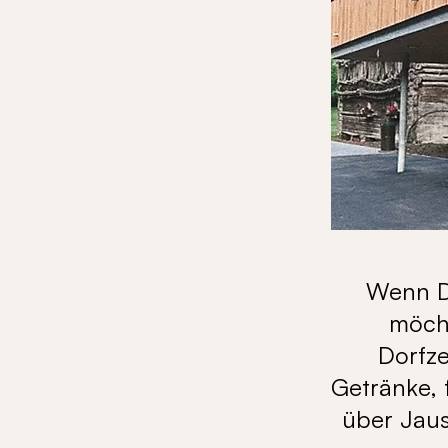
Wenn D
möcht
Dorfze
Getränke, 
über Jaus