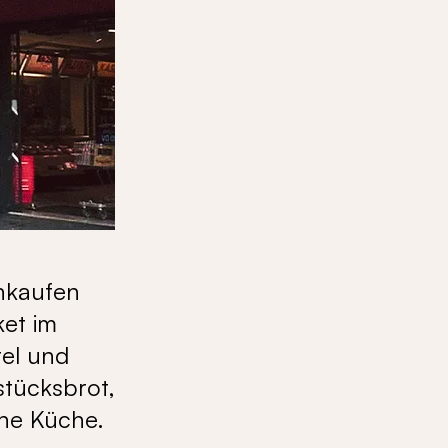
nkaufen
ket im
el und
stücksbrot,
che Küche.