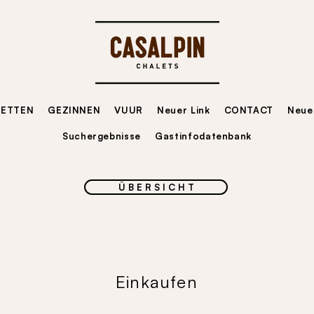
LETTEN
GEZINNEN
VUUR
Neuer Link
CONTACT
Neuer
Suchergebnisse
Gastinfodatenbank
Ü B E R S I C H T
Einkaufen