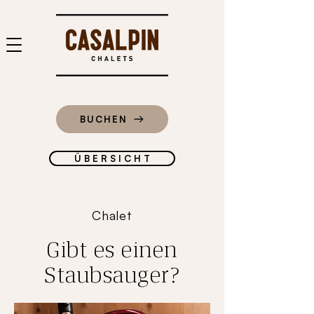
BUCHEN
Ü B E R S I C H T
Chalet
Gibt es einen
Staubsauger?