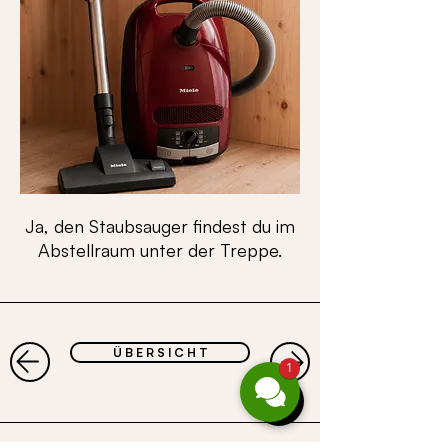
Ja, den Staubsauger findest du im
Abstellraum unter der Treppe.
Ü B E R S I C H T
1