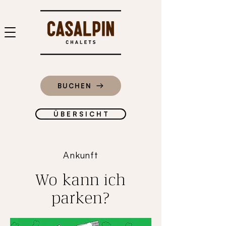
BUCHEN
Ü B E R S I C H T
Ankunft
Wo kann ich
parken?