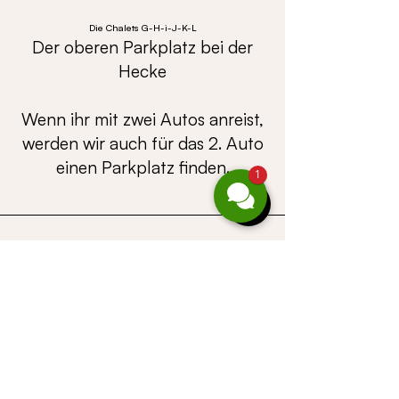
Die Chalets G-H-i-J-K-L
Der oberen Parkplatz bei der
Hecke
Wenn ihr mit zwei Autos anreist,
werden wir auch für das 2. Auto
einen Parkplatz finden.
1
Ü B E R S I C H T
©
CASALPIN
GmbH |
Gufer 67 |
A-6708
Brand
| Telefoon