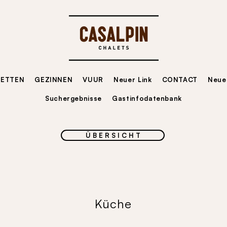
LETTEN
GEZINNEN
VUUR
Neuer Link
CONTACT
Neuer
Suchergebnisse
Gastinfodatenbank
Ü B E R S I C H T
Küche