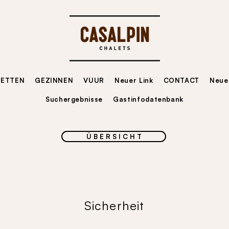
LETTEN
GEZINNEN
VUUR
Neuer Link
CONTACT
Neuer
Suchergebnisse
Gastinfodatenbank
Ü B E R S I C H T
Sicherheit