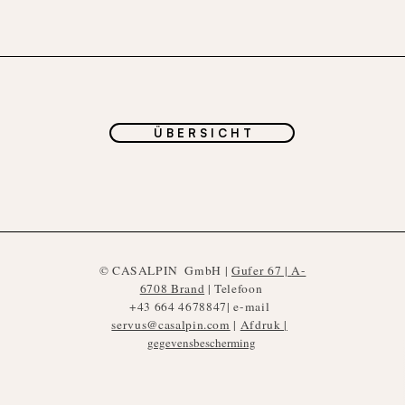
Ü B E R S I C H T
©
CASALPIN
GmbH |
Gufer 67 |
A-
6708 Brand
| Telefoon
+43 664 4678847
| e-mail
servus@casalpin.com
|
Afdruk |
gegevensbescherming