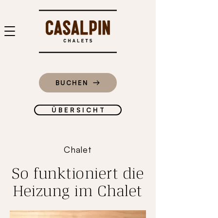
BUCHEN
Ü B E R S I C H T
Chalet
So funktioniert die
Heizung im Chalet