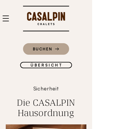
BUCHEN
Ü B E R S I C H T
Sicherheit
Die CASALPIN
Hausordnung