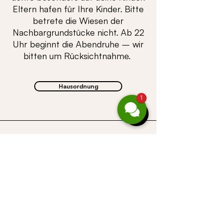
Eltern hafen für Ihre Kinder. Bitte
betrete die Wiesen der
Nachbargrundstücke nicht. Ab 22
Uhr beginnt die Abendruhe – wir
bitten um Rücksichtnahme.
Hausordnung
1
Ü B E R S I C H T
©
CASALPIN
GmbH |
Gufer 67 |
A-6708
Brand
| Telefoon