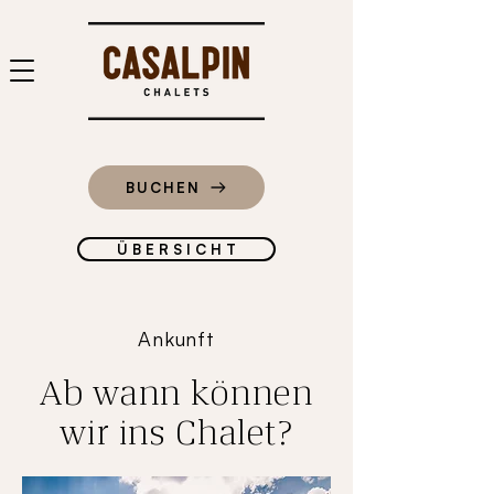
BUCHEN
Ü B E R S I C H T
Ankunft
Ab wann können
wir ins Chalet?