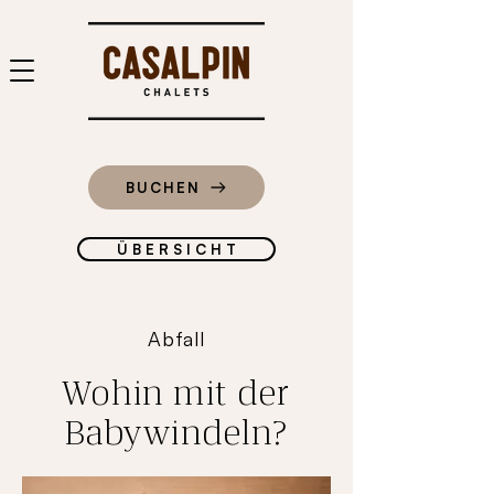
BUCHEN
Ü B E R S I C H T
Abfall
Wohin mit der
Babywindeln?