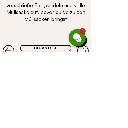
verschließe Babywindeln und volle
Müllsäcke gut, bevor du sie zu den
Müllsäcken bringst
1
Ü B E R S I C H T
©
CASALPIN
GmbH |
Gufer 67 |
A-6708
Brand
| Telefoon
+43 664 4678847
| e-mail
servus@casalpin.com
|
Afdruk |
gegevensbescherming